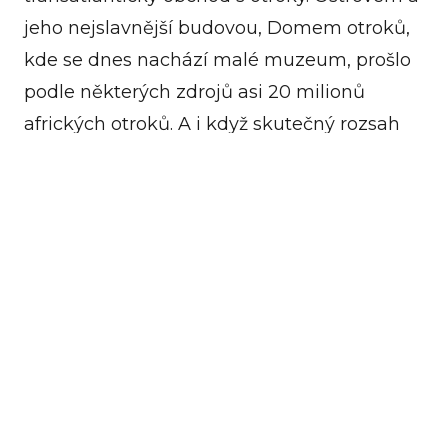
jeho nejslavnější budovou, Domem otroků,
kde se dnes nachází malé muzeum, prošlo
podle některých zdrojů asi 20 milionů
afrických otroků. A i když skutečný rozsah
zapojení Goreé byl zpochybněn historiky,
slouží ostrov stále jako symbol atlantického
obchodu s otroky.
Střední Afrika ztratila během prvních let
koloniální vlády až jednu třetinu své
populace. Z odvlečených lidí až čtvrtina
zemřela už cestou. Aby se tento poměr
snížil, na loď mohli jen silní jedinci,
kteří mohli spíš přežít několikaměsíční